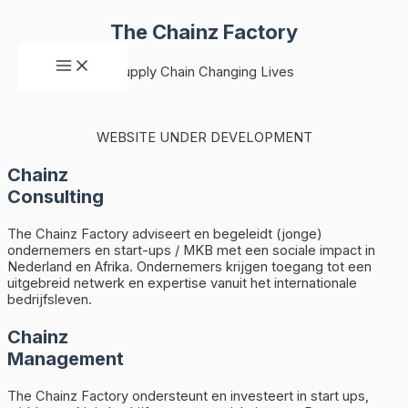
Ga
The Chainz Factory
naar
de
Main
Supply Chain Changing Lives
Menu
inhoud
WEBSITE UNDER DEVELOPMENT
Chainz
Consulting
The Chainz Factory adviseert en begeleidt (jonge)
ondernemers en start-ups / MKB met een sociale impact in
Nederland en Afrika. Ondernemers krijgen toegang tot een
uitgebreid netwerk en expertise vanuit het internationale
bedrijfsleven.
Chainz
Management
The Chainz Factory ondersteunt en investeert in start ups,